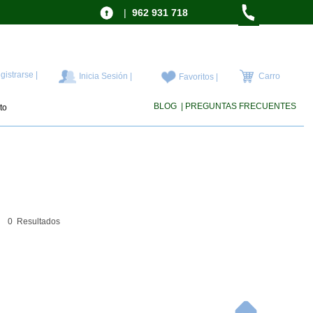
|
962 931 718
gistrarse |
Inicia Sesión |
Carro
Favoritos |
BLOG
| PREGUNTAS FRECUENTES
to
0 Resultados