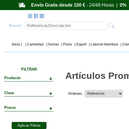
Envío Gratis desde 100 €
- 24/48 Horas |
0%
Buscar
Inicio |
| Camisetas
| Gorras
| Polos
| Esport
| Laboral-Aventura
| Cam
FILTRAR
Artículos Pro
Producto
Clase
Ordenar..
Precio