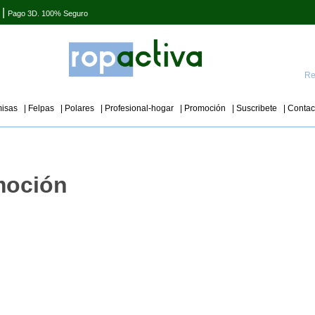
|
Pago 3D. 100% Seguro
Re
isas
| Felpas
| Polares
| Profesional-hogar
| Promoción
| Suscribete
| Contac
moción