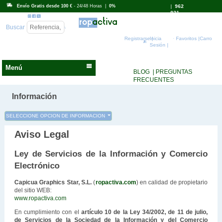
Envío Gratis desde 100 €
- 24/48 Horas |
0%
|
962
931
718
Buscar
Registrarse |
Inicia
Favoritos |
Carro
Sesión |
Menú
BLOG
| PREGUNTAS
FRECUENTES
Información
SELECCIONE OPCION DE INFORMACION
Aviso Legal
Ley de Servicios de la Información y Comercio
Electrónico
Capicua Graphics Star, S.L.
(
ropactiva.com
) en calidad de propietario
del sitio WEB:
www.ropactiva.com
En cumplimiento con el
artículo 10 de la Ley 34/2002, de 11 de julio,
de Servicios de la Sociedad de la Información y del Comercio