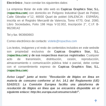
Electrónico
, hace constar los siguientes datos:
La empresa titular de este sitio web es
Capicua Graphics Star, S.L.
(
ropactiva.com
) con domicilio en Polígono Industrial Quart de Poblet,
Calle Gibraltar n°12, 46930 Quart de poblet (VALENCIA - ESPAÑA),
inscrita en el Registro Mercantil de Valencia, Tomo 4770, Gral. 2080,
Libro Sociedades, Folio 198 Hoja V-32.002, Inscripción 2°, C.I.F. B-
96238142
Tel y fax. 963660663
Correo electrónico de contacto:
vistete@ropactiva.com
Los textos, imágenes y el resto de contenidos incluidos en este website
son propiedad exclusiva de
Capicua Graphics Star, S.L.
(
ropactiva.com
)
y de sus respectivas marcas registradas
. Cualquier
acto de transmisión, distribución, cesión, reproducción,
almacenamiento o comunicación pública total o parcial, debe contar
con el consentimiento expreso de
Capicua Graphics Star, S.L.
(
ropactiva.com
)
Aviso Legal" junto al texto: "Resolución de litigios en línea en
materia de consumo conforme al Art. 14.1 del Reglamento (UE)
524/2013: La Comisión Europea facilita una plataforma de
resolución de litigios en línea que se encuentra disponible en el
siguiente enlace: http://ec.europa.eu/consumers/odr/".