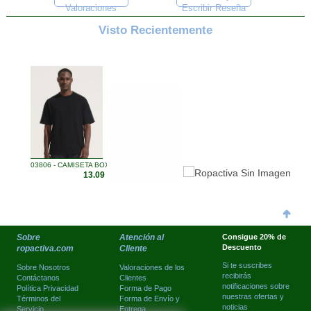
Valoraciones
Escribir Reseña
Visto Recientemente
03806 - CAMISETA BOXY HOMB ...
13.09 €
Sobre
Atención al
Consigue 20% de
Descuento
ropactiva.com
Cliente
Si te suscribes
Sobre Nosotros
Valoraciones de los
recibirás
Contáctanos
Clientes
notificaciones sobre
Política Privacidad
Forma de Pago
nuestras ofertas y
Términos del
Forma de Envío y
noticias
Servicio
Entrega