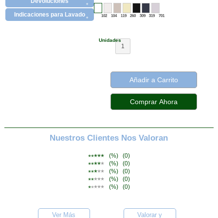
Devoluciones
Indicaciones para Lavado
102
104
119
260
309
319
701
Unidades
1
Añadir a Carrito
Nuestros Clientes Nos Valoran
(%)
(0)
(%)
(0)
(%)
(0)
(%)
(0)
(%)
(0)
Ver Más
Valorar y