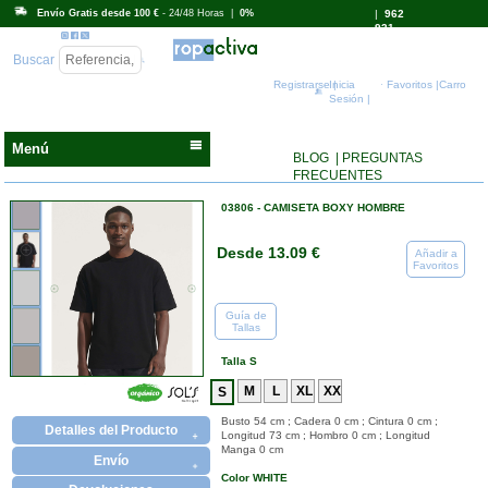
Envío Gratis desde 100 €
- 24/48 Horas |
0%
|
962
931
718
Buscar
Registrarse |
Inicia
Favoritos |
Carro
Sesión |
Menú
BLOG
| PREGUNTAS
FRECUENTES
03806 - CAMISETA BOXY HOMBRE
Desde 13.09 €
Añadir a
Favoritos
Guía de
Tallas
Talla S
Busto 54 cm ; Cadera 0 cm ; Cintura 0 cm ;
Detalles del Producto
Longitud 73 cm ; Hombro 0 cm ; Longitud
Manga 0 cm
Envío
Color WHITE