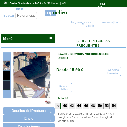
Envío Gratis desde 100 €
- 24/48 Horas |
0%
|
962
931
718
Buscar
Registrarse |
Inicia
Favoritos |
Carro
Sesión |
Menú
BLOG
| PREGUNTAS
FRECUENTES
SW460 - BERMUDA MULTIBOLSILLOS
UNISEX
Desde 15.90 €
Añadir a
Favoritos
Guía de
Tallas
Talla 38
Detalles del Producto
Busto 0 cm ; Cadera 48 cm ; Cintura 44 cm ;
Longitud 48 cm ; Hombro 0 cm ; Longitud
Envío
Manga 0 cm
Devoluciones