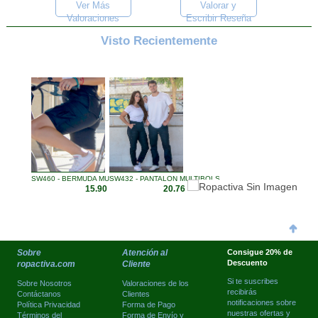
Ver Más
Valorar y
Valoraciones
Escribir Reseña
Visto Recientemente
SW460 - BERMUDA MULTIBOLSI ...
SW432 - PANTALON MULTIBOLS ...
15.90 €
20.76 €
Sobre
Atención al
Consigue 20% de
Descuento
ropactiva.com
Cliente
Si te suscribes
Sobre Nosotros
Valoraciones de los
recibirás
Contáctanos
Clientes
notificaciones sobre
Política Privacidad
Forma de Pago
nuestras ofertas y
Términos del
Forma de Envío y