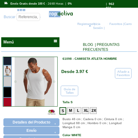
Envío Gratis desde 100 €
- 24/48 Horas |
0%
|
962
931
718
Buscar
Registrarse |
Inicia
Favoritos |
Carro
Sesión |
Menú
BLOG
| PREGUNTAS
FRECUENTES
61098 - CAMISETA ATLETA HOMBRE
Desde 3.97 €
Añadir a
Favoritos
Guía de
Tallas
Talla S
Busto 46 cm ; Cadera 0 cm ; Cintura 0 cm ;
Detalles del Producto
Longitud 68 cm ; Hombro 0 cm ; Longitud
Manga 0 cm
Envío
Color WHITE