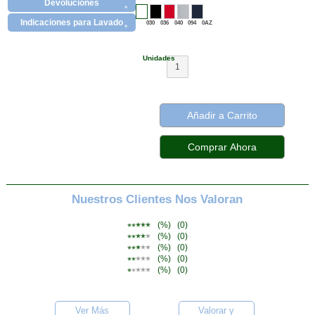
Devoluciones
Indicaciones para Lavado
030
036
040
094
0AZ
Unidades
1
Añadir a Carrito
Nuestros Clientes Nos Valoran
(%)
(0)
(%)
(0)
(%)
(0)
(%)
(0)
(%)
(0)
Ver Más
Valorar y