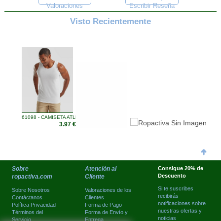
Valoraciones
Escribir Reseña
Visto Recientemente
61098 - CAMISETA ATLETA HO ...
3.97 €
Sobre
Atención al
Consigue 20% de
Descuento
ropactiva.com
Cliente
Si te suscribes
Sobre Nosotros
Valoraciones de los
recibirás
Contáctanos
Clientes
notificaciones sobre
Política Privacidad
Forma de Pago
nuestras ofertas y
Términos del
Forma de Envío y
noticias
Servicio
Entrega