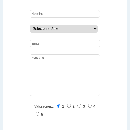
Valoración..:
1
2
3
4
5