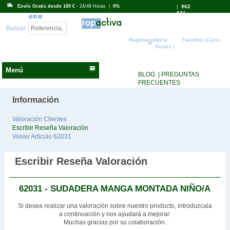
Envío Gratis desde 100 €
- 24/48 Horas |
0%
|
962
931
718
Buscar
Registrarse |
Inicia
Favoritos |
Carro
Sesión |
Menú
BLOG
| PREGUNTAS
FRECUENTES
Información
Valoración Clientes
Escribir Reseña Valoración
Volver Artículo 62031
Escribir Reseña Valoración
62031 - SUDADERA MANGA MONTADA NIÑO/A
Si desea realizar una valoración sobre nuestro producto, introduzcala
a continuación y nos ayudará a mejorar.
Muchas gracias por su colaboración.