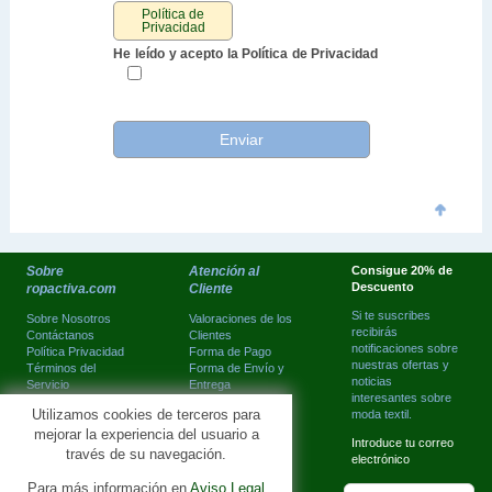
Política de
Privacidad
He leído y acepto la Política de Privacidad
Sobre
Atención al
Consigue 20% de
Descuento
ropactiva.com
Cliente
Si te suscribes
Sobre Nosotros
Valoraciones de los
recibirás
Contáctanos
Clientes
notificaciones sobre
Política Privacidad
Forma de Pago
nuestras ofertas y
Términos del
Forma de Envío y
noticias
Servicio
Entrega
interesantes sobre
Aviso Legal
Orden de
Utilizamos cookies de terceros para
moda textil.
Mapa de Sitio
Seguimiento
mejorar la experiencia del usuario a
Devoluciones
Introduce tu correo
través de su navegación.
electrónico
Para más información en
Aviso Legal