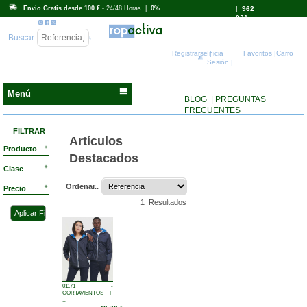
Envío Gratis desde 100 €
- 24/48 Horas |
0%
|
962
931
718
Buscar
Registrarse |
Inicia
Favoritos |
Carro
Sesión |
Menú
BLOG
| PREGUNTAS
FRECUENTES
FILTRAR
Artículos
Producto
Destacados
Clase
Ordenar..
Precio
1 Resultados
01171 -
CORTAVIENTOS F
...