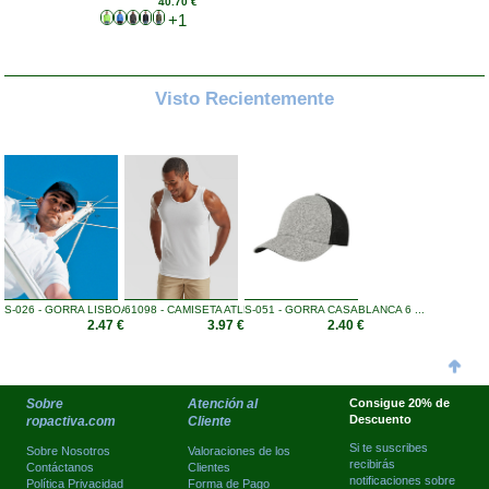
40.70 €
+1
Visto Recientemente
S-026 - GORRA LISBOA 6 PAN ...
61098 - CAMISETA ATLETA HO ...
S-051 - GORRA CASABLANCA 6 ...
2.47 €
3.97 €
2.40 €
Sobre
Atención al
Consigue 20% de
Descuento
ropactiva.com
Cliente
Si te suscribes
Sobre Nosotros
Valoraciones de los
recibirás
Contáctanos
Clientes
notificaciones sobre
Política Privacidad
Forma de Pago