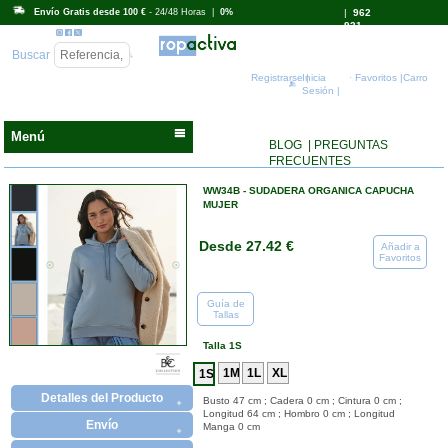
Envío Gratis desde 100 €
- 24/48 Horas |
0%
|
962
931
718
Buscar
Registrarse |
Inicia
Favoritos |
Carro
Sesión |
Menú
BLOG
| PREGUNTAS
FRECUENTES
WW34B - SUDADERA ORGANICA CAPUCHA
MUJER
Desde 27.42 €
Añadir a
Favoritos
Guía de
Tallas
Talla 1S
Detalles del Producto
Busto 47 cm ; Cadera 0 cm ; Cintura 0 cm ;
Longitud 64 cm ; Hombro 0 cm ; Longitud
Envío
Manga 0 cm