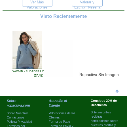
Ver Más
Valorar y
Valoraciones
Escribir Reseña
Visto Recientemente
WW34B - SUDADERA ORGANICA ...
27.42 €
Sobre
Atención al
Consigue 20% de
Descuento
ropactiva.com
Cliente
Si te suscribes
Sobre Nosotros
Valoraciones de los
recibirás
Contáctanos
Clientes
notificaciones sobre
Política Privacidad
Forma de Pago
nuestras ofertas y
Términos del
Forma de Envío y