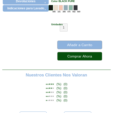
Color BLACK PURE
Devoluciones
Indicaciones para Lavado
005
101
306
475
502
669
Unidades
1
Añadir a Carrito
Nuestros Clientes Nos Valoran
(%)
(0)
(%)
(0)
(%)
(0)
(%)
(0)
(%)
(0)