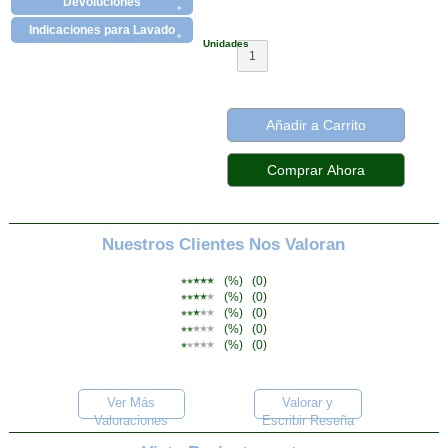
Devoluciones
Indicaciones para Lavado
Unidades
1
Añadir a Carrito
Nuestros Clientes Nos Valoran
(%)
(0)
(%)
(0)
(%)
(0)
(%)
(0)
(%)
(0)
Ver Más
Valorar y
Valoraciones
Escribir Reseña