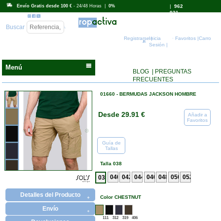
Envío Gratis desde 100 €
- 24/48 Horas |
0%
|
962
931
718
Buscar
Registrarse |
Inicia
Favoritos |
Carro
Sesión |
Menú
BLOG
| PREGUNTAS
FRECUENTES
01660 - BERMUDAS JACKSON HOMBRE
Desde 29.91 €
Añadir a
Favoritos
Guía de
Tallas
Talla 038
Detalles del Producto
Color CHESTNUT
Envío
111
312
319
406